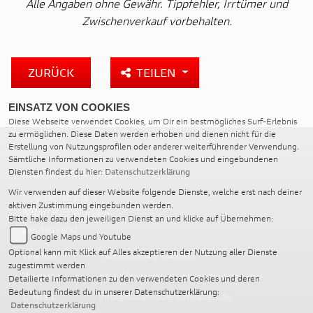
Alle Angaben ohne Gewähr. Tippfehler, Irrtümer und
Zwischenverkauf vorbehalten.
ZURÜCK
TEILEN
EINSATZ VON COOKIES
Diese Webseite verwendet Cookies, um Dir ein bestmögliches Surf-Erlebnis
zu ermöglichen. Diese Daten werden erhoben und dienen nicht für die
Erstellung von Nutzungsprofilen oder anderer weiterführender Verwendung.
Sämtliche Informationen zu verwendeten Cookies und eingebundenen
Diensten findest du hier:
Datenschutzerklärung
MOTOMANIA GMBH
Wir verwenden auf dieser Website folgende Dienste, welche erst nach deiner
Maybachstraße 4
aktiven Zustimmung eingebunden werden.
88410 Bad Wurzach
Bitte hake dazu den jeweiligen Dienst an und klicke auf Übernehmen:
Deutschland
Google Maps und Youtube
Optional kann mit Klick auf Alles akzeptieren der Nutzung aller Dienste
Telefon:
+49 (0)7564 / 949595
zugestimmt werden
Website:
http://www.ducati-oberschwaben.de/
Detailierte Informationen zu den verwendeten Cookies und deren
Bedeutung findest du in unserer Datenschutzerklärung:
E-Mail:
info@ducati-oberschwaben.de
Datenschutzerklärung